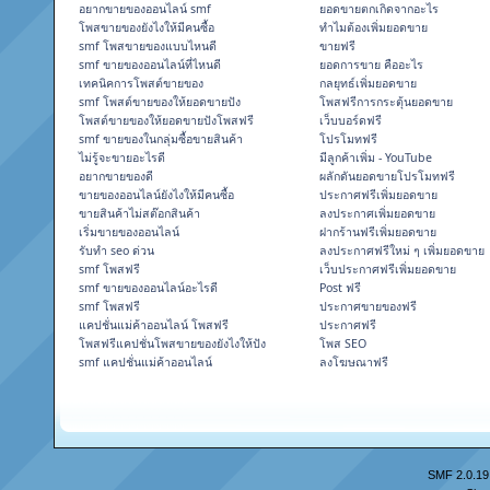
อยากขายของออนไลน์ smf
ยอดขายตกเกิดจากอะไร
โพสขายของยังไงให้มีคนซื้อ
ทำไมต้องเพิ่มยอดขาย
smf โพสขายของแบบไหนดี
ขายฟรี
smf ขายของออนไลน์ที่ไหนดี
ยอดการขาย คืออะไร
เทคนิคการโพสต์ขายของ
กลยุทธ์เพิ่มยอดขาย
smf โพสต์ขายของให้ยอดขายปัง
โพสฟรีการกระตุ้นยอดขาย
โพสต์ขายของให้ยอดขายปังโพสฟรี
เว็บบอร์ดฟรี
smf ขายของในกลุ่มซื้อขายสินค้า
โปรโมทฟรี
ไม่รู้จะขายอะไรดี
มีลูกค้าเพิ่ม - YouTube
อยากขายของดี
ผลักดันยอดขายโปรโมทฟรี
ขายของออนไลน์ยังไงให้มีคนซื้อ
ประกาศฟรีเพิ่มยอดขาย
ขายสินค้าไม่สต๊อกสินค้า
ลงประกาศเพิ่มยอดขาย
เริ่มขายของออนไลน์
ฝากร้านฟรีเพิ่มยอดขาย
รับทำ seo ด่วน
ลงประกาศฟรีใหม่ ๆ เพิ่มยอดขาย
smf โพสฟรี
เว็บประกาศฟรีเพิ่มยอดขาย
smf ขายของออนไลน์อะไรดี
Post ฟรี
smf โพสฟรี
ประกาศขายของฟรี
แคปชั่นแม่ค้าออนไลน์ โพสฟรี
ประกาศฟรี
โพสฟรีแคปชั่นโพสขายของยังไงให้ปัง
โพส SEO
smf แคปชั่นแม่ค้าออนไลน์
ลงโฆษณาฟรี
SMF 2.0.19