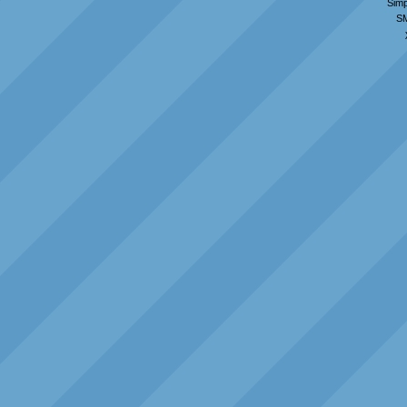
Simp
S