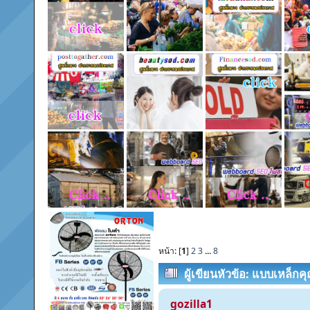
หน้า: [
1
]
2
3
...
8
ผู้เขียน
หัวข้อ: แบบเหล็กคุ
gozilla1