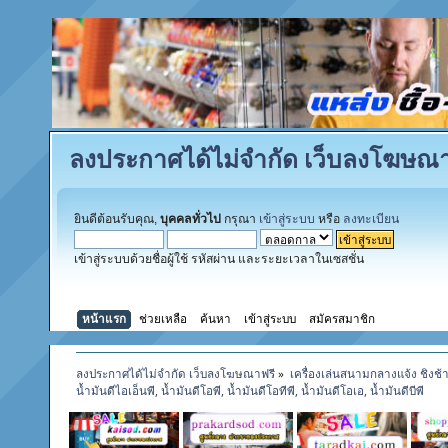
ลงประกาศได้ไม่จำกัด เว็บลงโฆษณา
ยินดีต้อนรับคุณ,
บุคคลทั่วไป
กรุณา
เข้าสู่ระบบ
หรือ
ลงทะเบียน
เข้าสู่ระบบด้วยชื่อผู้ใช้ รหัสผ่าน และระยะเวลาในเซสชั่น
หน้าแรก
ช่วยเหลือ
ค้นหา
เข้าสู่ระบบ
สมัครสมาชิก
ลงประกาศได้ไม่จำกัด เว็บลงโฆษณาฟรี
»
เครื่องเล่นสนามกลางแจ้ง ชิงช้
น้ำมันดีไอเอ็นพี, น้ำมันดีโอพี, น้ำมันดีโอทีพี, น้ำมันดีโอเอ, น้ำมันดีบีพี