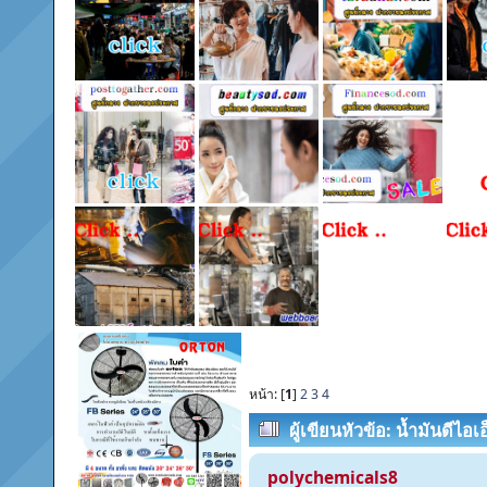
หน้า: [
1
]
2
3
4
ผู้เขียน
หัวข้อ: น้ำมันดีไอเอ
polychemicals8