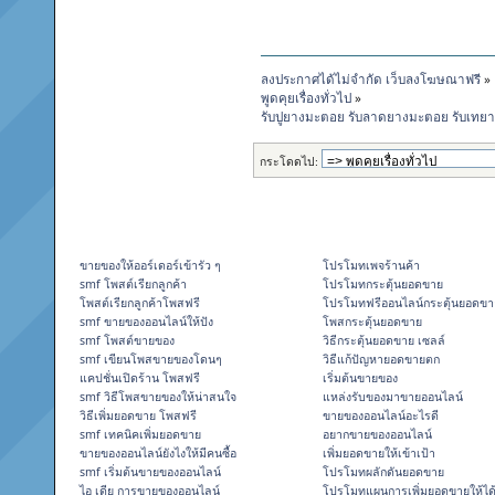
ลงประกาศได้ไม่จำกัด เว็บลงโฆษณาฟรี
»
พูดคุยเรื่องทั่วไป
»
รับปูยางมะตอย รับลาดยางมะตอย รับเทย
กระโดดไป:
ขายของให้ออร์เดอร์เข้ารัว ๆ
โปรโมทเพจร้านค้า
smf โพสต์เรียกลูกค้า
โปรโมทกระตุ้นยอดขาย
โพสต์เรียกลูกค้าโพสฟรี
โปรโมทฟรีออนไลน์กระตุ้นยอดขา
smf ขายของออนไลน์ให้ปัง
โพสกระตุ้นยอดขาย
smf โพสต์ขายของ
วิธีกระตุ้นยอดขาย เซลล์
smf เขียนโพสขายของโดนๆ
วิธีแก้ปัญหายอดขายตก
แคปชั่นเปิดร้าน โพสฟรี
เริ่มต้นขายของ
smf วิธีโพสขายของให้น่าสนใจ
แหล่งรับของมาขายออนไลน์
วิธีเพิ่มยอดขาย โพสฟรี
ขายของออนไลน์อะไรดี
smf เทคนิคเพิ่มยอดขาย
อยากขายของออนไลน์
ขายของออนไลน์ยังไงให้มีคนซื้อ
เพิ่มยอดขายให้เข้าเป้า
smf เริ่มต้นขายของออนไลน์
โปรโมทผลักดันยอดขาย
ไอ เดีย การขายของออนไลน์
โปรโมทแผนการเพิ่มยอดขายให้ได