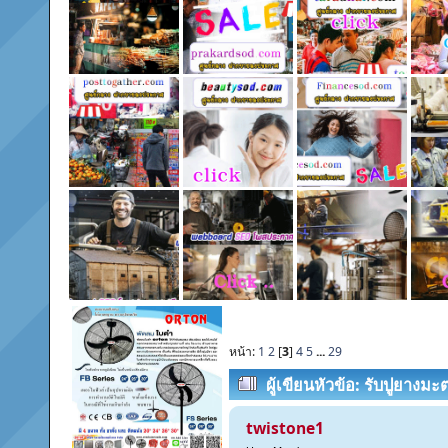
หน้า:
1
2
[
3
]
4
5
...
29
ผู้เขียน
หัวข้อ: รับปูยาง
T:0982399825, 085-3402700.ช่
twistone1