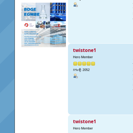
twistone1
Hero Member
กระทู้: 2052
twistone1
Hero Member