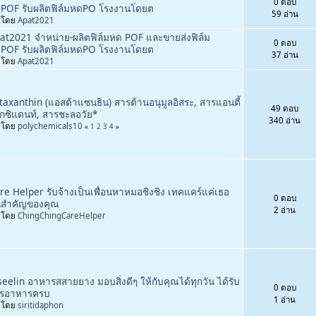
0 ตอบ
POF รับผลิตฟิล์มหดPO โรงงานโดยต
59 อ่าน
่มโดย
Apat2021
at2021 จำหน่าย-ผลิตฟิล์มหด POF และขายส่งฟิล์ม
0 ตอบ
POF รับผลิตฟิล์มหดPO โรงงานโดยต
37 อ่าน
่มโดย
Apat2021
taxanthin (แอสต้าแซนธิน) สารต้านอนุมูลอิสระ, สารแอนตี้
49 ตอบ
กซิแดนท์, สารชะลอวัย*
340 อ่าน
่มโดย
polychemicals10
«
1
2
3
4
»
re Helper รับจ้างเป็นเพื่อนหาหมอชิงชิง เทคแคร์แค่เธอ
0 ตอบ
สำคัญของคุณ
2 อ่าน
่มโดย
ChingChingCareHelper
seelin อาหารสสายยาง มอบสิ่งดีๆ ให้กับคุณได้ทุกวัน ได้รับ
0 ตอบ
รอาหารครบ
1 อ่าน
่มโดย
siritidaphon