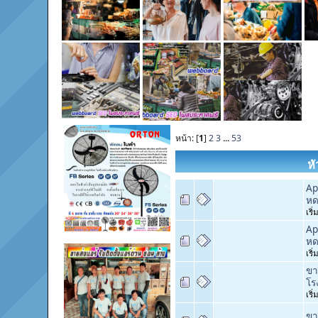
หน้า: [
1
]
2
3
...
53
ห
Ap
หด
เริ
Ap
หด
เริ
ขา
โร
เริ
ขา