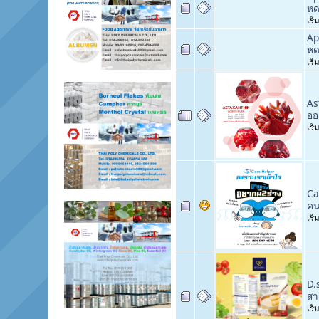
หด
เริ
Ap
หด
เริ
As
ออ
เริ
Ca
คน
เริ
D.
สา
เริ