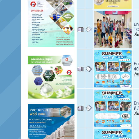
En
TO
เริ
En
40
เริ
En
ที
เริ