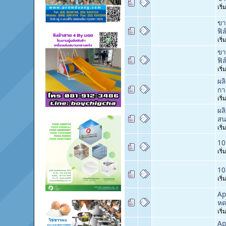
เริ
ขา
ฟิ
เริ
ขา
ฟิ
เริ
ผล
กา
เริ
ผล
สน
เริ
10
เริ
10
เริ
Ap
หด
เริ
Ap