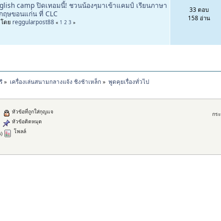
glish camp ปิดเทอมนี้! ชวนน้องๆมาเข้าแคมป์ เรียนภาษา
33 ตอบ
งกฤษขอนแก่น ที่ CLC
158 อ่าน
่มโดย
reggularpost88
«
1
2
3
»
ี
»
เครื่องเล่นสนามกลางแจ้ง ชิงช้าเหล็ก
»
พูดคุยเรื่องทั่วไป
หัวข้อที่ถูกใส่กุญแจ
กระ
หัวข้อติดหมุด
โพลล์
s)