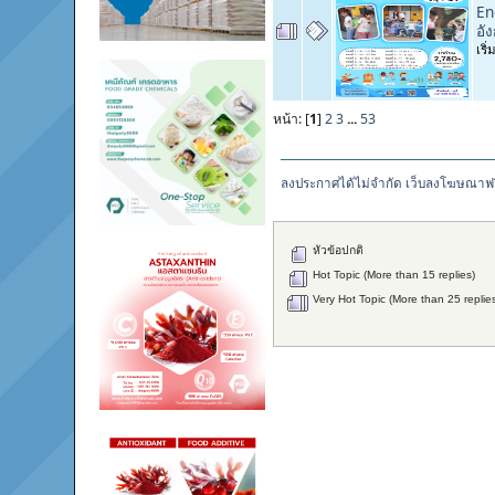
En
อั
เริ
หน้า: [
1
]
2
3
...
53
ลงประกาศได้ไม่จำกัด เว็บลงโฆษณาฟร
หัวข้อปกติ
Hot Topic (More than 15 replies)
Very Hot Topic (More than 25 replie